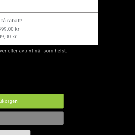
få rabatt!
399,00 kr
49,00 kr
er eller avbryt när som helst.
rukorgen
T