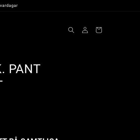
 vardagar
Logga
Varukorg
in
K. PANT
T