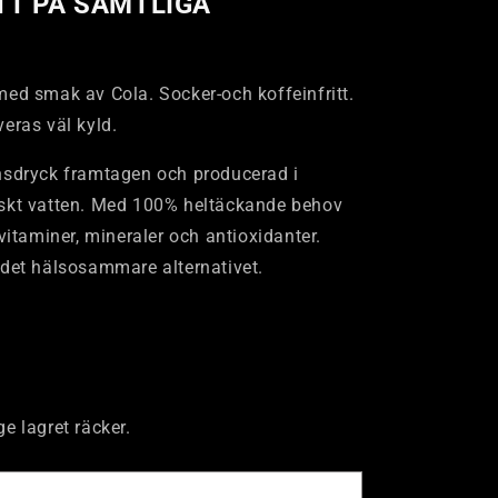
TT PÅ SAMTLIGA
med smak av Cola. Socker-och koffeinfritt.
eras väl kyld.
onsdryck framtagen och producerad i
nskt vatten. Med 100% heltäckande behov
 vitaminer, mineraler och antioxidanter.
 det hälsosammare alternativet.
e lagret räcker.