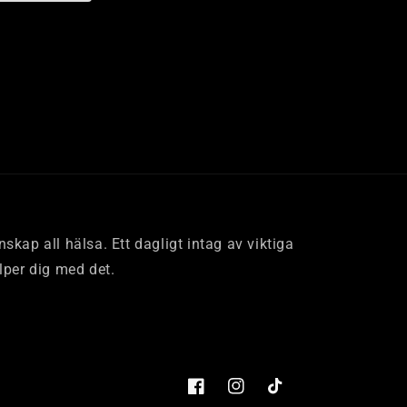
skap all hälsa. Ett dagligt intag av viktiga
lper dig med det.
Facebook
Instagram
TikTok