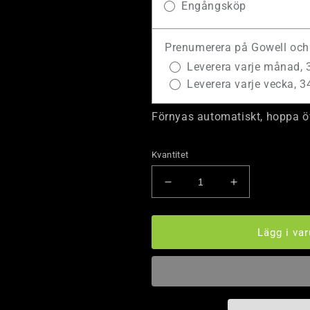
Engångsköp
Prenumerera på Gowell och 
Leverera varje månad, 
Leverera varje vecka, 3
Förnyas automatiskt, hoppa öv
Kvantitet
Minska
Öka
kvantitet
kvantitet
för
för
COLA
COLA
Lägg i va
-
-
FLAK.
FLAK.
PANT
PANT
INKLUDERAT
INKLUDERA